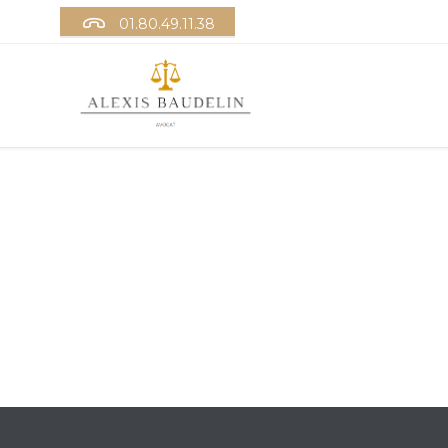

01.80.49.11.38