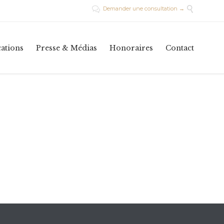

Demander une consultation →

Skip
cations
Presse & Médias
Honoraires
Contact
to
conte