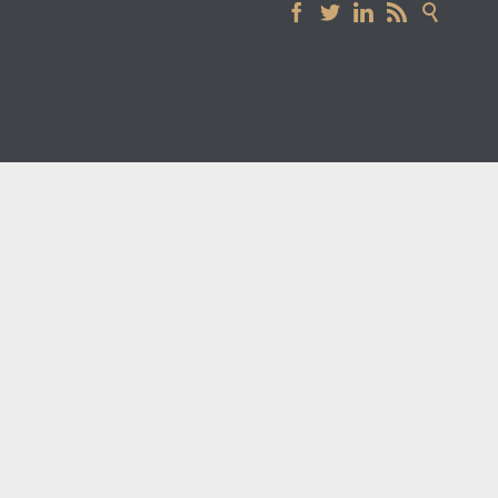




