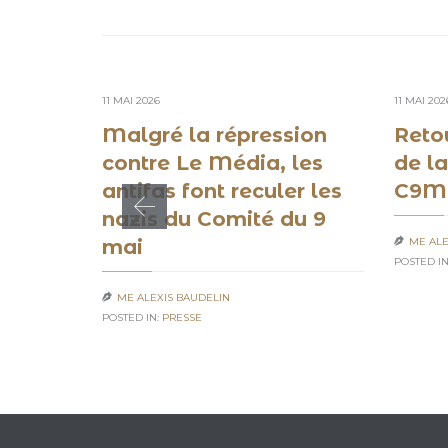
11 MAI 2026
11 MAI 202
Malgré la répression
Retou
contre Le Média, les
de la
antifas font reculer les
C9M
nazis du Comité du 9
ME ALE
mai

POSTED IN
ME ALEXIS BAUDELIN

POSTED IN:
PRESSE