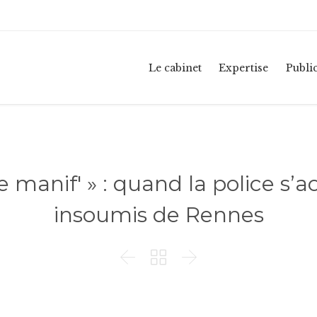
Le cabinet
Expertise
Publi
manif' » : quand la police s’a
insoumis de Rennes


