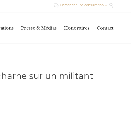

Demander une consultation →

Skip
cations
Presse & Médias
Honoraires
Contact
to
conte
charne sur un militant