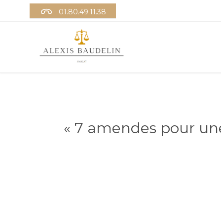

01.80.49.11.38
« 7 amendes pour une 