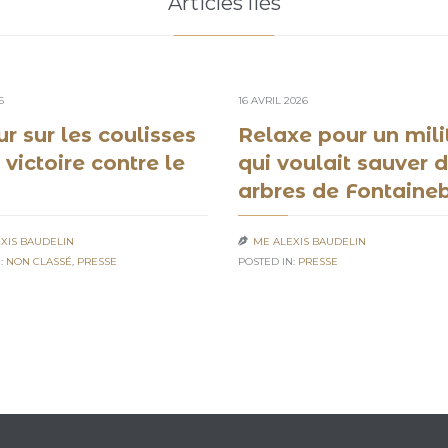
Articles liés
6
16 AVRIL 2026
r sur les coulisses
Relaxe pour un mili
 victoire contre le
qui voulait sauver 
arbres de Fontaine
XIS BAUDELIN
ME ALEXIS BAUDELIN

:
NON CLASSÉ
,
PRESSE
POSTED IN:
PRESSE