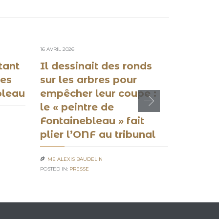
16 AVRIL 2026
2 SEPTEMBRE 
tant
Il dessinait des ronds
« Il ne
des
sur les arbres pour
s’atta
bleau
empêcher leur coupe :
Arnault
le « peintre de
écolog
Fontainebleau » fait
face à
plier l’ONF au tribunal
Louis 
ME ALEXIS BAUDELIN
ME ALEXIS


POSTED IN:
PRESSE
POSTED IN:
PR