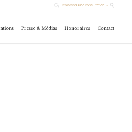

Demander une consultation →

Skip
cations
Presse & Médias
Honoraires
Contact
to
conte