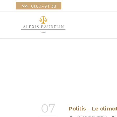

01.80.49.11.38
07
Politis – Le clima