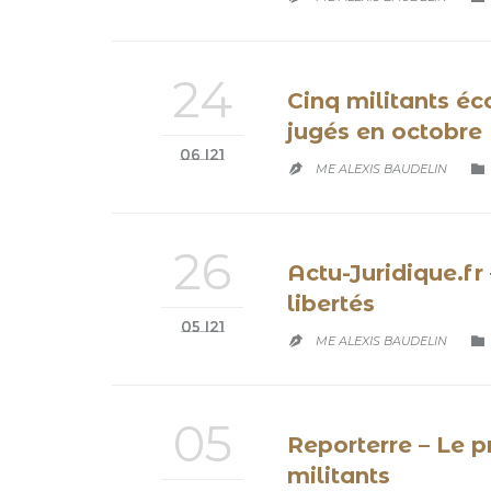
24
Cinq militants éc
jugés en octobre
06 '21

ME ALEXIS BAUDELIN

26
Actu-Juridique.fr
libertés
05 '21

ME ALEXIS BAUDELIN

05
Reporterre – Le p
militants