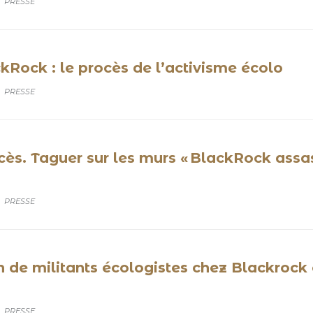
CATEGORY
PRESSE
kRock : le procès de l’activisme écolo
CATEGORY
PRESSE
ès. Taguer sur les murs « BlackRock assass
CATEGORY
PRESSE
on de militants écologistes chez Blackro
CATEGORY
PRESSE