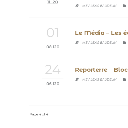
11 '20

ME ALEXIS BAUDELIN

01
Le Média – Les éc

ME ALEXIS BAUDELIN

08 '20
24
Reporterre – Bloc

ME ALEXIS BAUDELIN

06 '20
Page 4 of 4