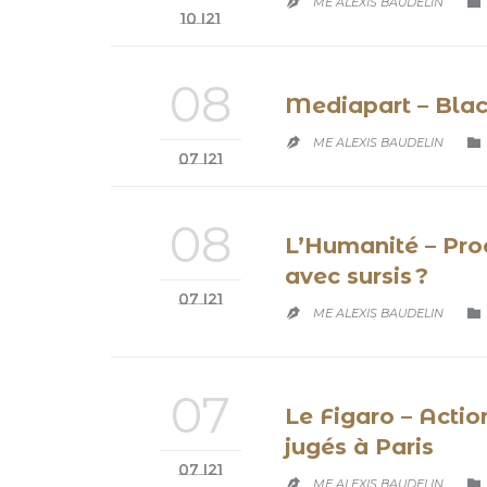

ME ALEXIS BAUDELIN

10 '21
08
Mediapart – Blac

ME ALEXIS BAUDELIN

07 '21
08
L’Humanité – Proc
avec sursis ?
07 '21

ME ALEXIS BAUDELIN

07
Le Figaro – Acti
jugés à Paris
07 '21

ME ALEXIS BAUDELIN
