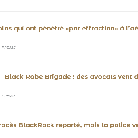
olos qui ont pénétré «par effraction» à l’a
CATEGORY
PRESSE
 – Black Robe Brigade : des avocats vent 
CATEGORY
PRESSE
rocès BlackRock reporté, mais la police ve