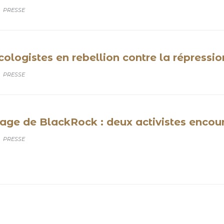
CATEGORY
PRESSE
ologistes en rebellion contre la répressio
CATEGORY
PRESSE
age de BlackRock : deux activistes encour
CATEGORY
PRESSE