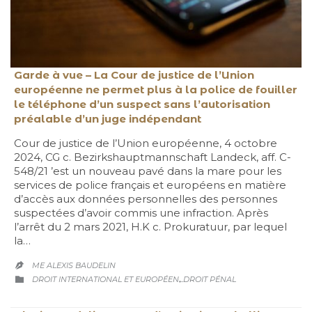
Garde à vue – La Cour de justice de l’Union
européenne ne permet plus à la police de fouiller
le téléphone d’un suspect sans l’autorisation
préalable d’un juge indépendant
Cour de justice de l’Union européenne, 4 octobre
2024, CG c. Bezirkshauptmannschaft Landeck, aff. C-
548/21 ’est un nouveau pavé dans la mare pour les
services de police français et européens en matière
d’accès aux données personnelles des personnes
suspectées d’avoir commis une infraction. Après
l’arrêt du 2 mars 2021, H.K c. Prokuratuur, par lequel
la…
ME ALEXIS BAUDELIN

CATEGORY
,

DROIT INTERNATIONAL ET EUROPÉEN
DROIT PÉNAL