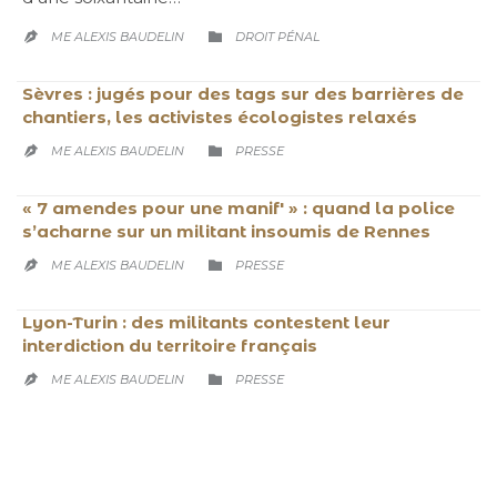
CATEGORY

ME ALEXIS BAUDELIN
DROIT PÉNAL

Sèvres : jugés pour des tags sur des barrières de
chantiers, les activistes écologistes relaxés
CATEGORY

ME ALEXIS BAUDELIN
PRESSE

« 7 amendes pour une manif' » : quand la police
s’acharne sur un militant insoumis de Rennes
CATEGORY

ME ALEXIS BAUDELIN
PRESSE

Lyon-Turin : des militants contestent leur
interdiction du territoire français
CATEGORY

ME ALEXIS BAUDELIN
PRESSE
