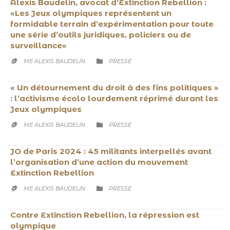
Alexis Baudelin, avocat d’Extinction Rebellion :
«Les Jeux olympiques représentent un
formidable terrain d’expérimentation pour toute
une série d’outils juridiques, policiers ou de
surveillance»
CATEGORY

ME ALEXIS BAUDELIN
PRESSE

« Un détournement du droit à des fins politiques »
: l’activisme écolo lourdement réprimé durant les
Jeux olympiques
CATEGORY

ME ALEXIS BAUDELIN
PRESSE

JO de Paris 2024 : 45 militants interpellés avant
l’organisation d’une action du mouvement
Extinction Rebellion
CATEGORY

ME ALEXIS BAUDELIN
PRESSE

Contre Extinction Rebellion, la répression est
olympique