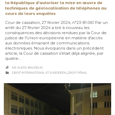
la République d’autoriser la mise en œuvre de
techniques de géolocalisation de téléphones au
cours de leurs enquêtes
Cour de cassation, 27 février 2024, n°23-81.061 Par un
arrêt du 27 février 2024 a tiré à nouveau les
conséquences des décisions rendues par la Cour de
justice de l’Union européenne en matière d’accès
aux données émanant de communications
électroniques. Nous évoquions dans un précédent
article, la Cour de cassation s’était déjà alignée, par
quatre…
ME ALEXIS BAUDELIN

CATEGORY
,

DROIT INTERNATIONAL ET EUROPÉEN
DROIT PÉNAL